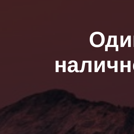
Один
наличн