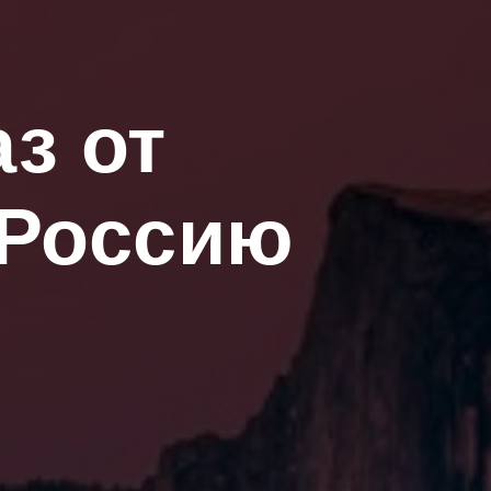
аз от
 Россию