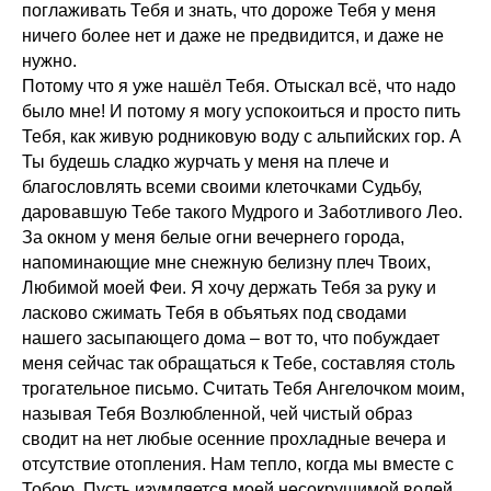
поглаживать Тебя и знать, что дороже Тебя у меня
ничего более нет и даже не предвидится, и даже не
нужно.
Потому что я уже нашёл Тебя. Отыскал всё, что надо
было мне! И потому я могу успокоиться и просто пить
Тебя, как живую родниковую воду с альпийских гор. А
Ты будешь сладко журчать у меня на плече и
благословлять всеми своими клеточками Судьбу,
даровавшую Тебе такого Мудрого и Заботливого Лео.
За окном у меня белые огни вечернего города,
напоминающие мне снежную белизну плеч Твоих,
Любимой моей Феи. Я хочу держать Тебя за руку и
ласково сжимать Тебя в объятьях под сводами
нашего засыпающего дома – вот то, что побуждает
меня сейчас так обращаться к Тебе, составляя столь
трогательное письмо. Считать Тебя Ангелочком моим,
называя Тебя Возлюбленной, чей чистый образ
сводит на нет любые осенние прохладные вечера и
отсутствие отопления. Нам тепло, когда мы вместе с
Тобою. Пусть изумляется моей несокрушимой волей