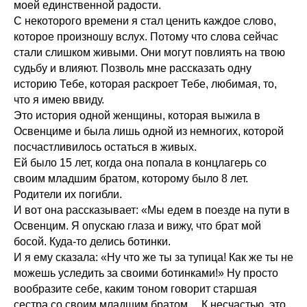
моей единственной радости.
С некоторого времени я стал ценить каждое слово,
которое произношу вслух. Потому что слова сейчас
стали слишком живыми. Они могут повлиять на твою
судьбу и влияют. Позволь мне рассказать одну
историю Тебе, которая раскроет Тебе, любимая, то,
что я имею ввиду.
Это история одной женщины, которая выжила в
Освенциме и была лишь одной из немногих, которой
посчастливилось остаться в живых.
Ей было 15 лет, когда она попала в концлагерь со
своим младшим братом, которому было 8 лет.
Родители их погибли.
И вот она рассказывает: «Мы едем в поезде на пути в
Освенцим. Я опускаю глаза и вижу, что брат мой
босой. Куда-то делись ботинки.
И я ему сказала: «Ну что же ты за тупица! Как же ты не
можешь уследить за своими ботинками!» Ну просто
вообразите себе, каким тоном говорит старшая
сестра со своим младшим братом… К несчастью, это